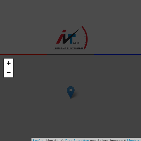
+
−
Leaflet
| Map data ©
OpenStreetMap
contributors, Imagery ©
Mapbox