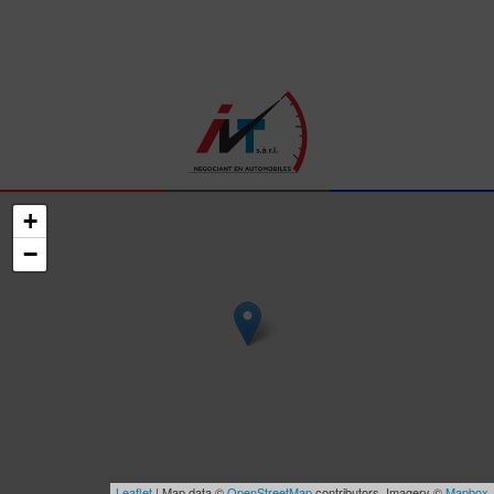
+
−
Leaflet
| Map data ©
OpenStreetMap
contributors, Imagery ©
Mapbox