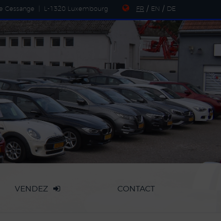
de Cessange
|
L-1320 Luxembourg
FR
/
EN
/
DE
VENDEZ
CONTACT