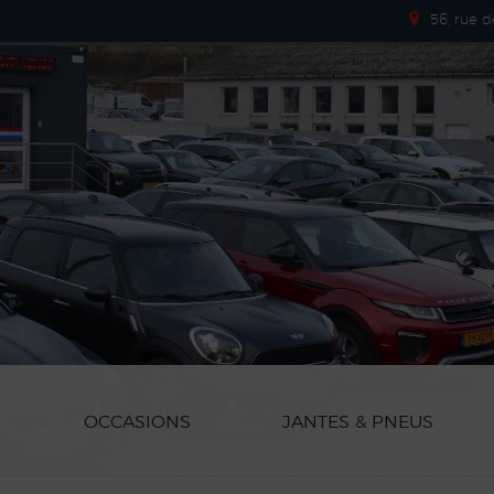
56, rue 
OCCASIONS
JANTES & PNEUS