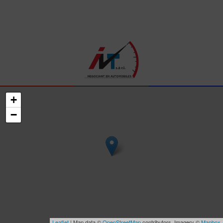
+
−
Leaflet
| Map data ©
OpenStreetMap
contributors, Imagery ©
Mapbox