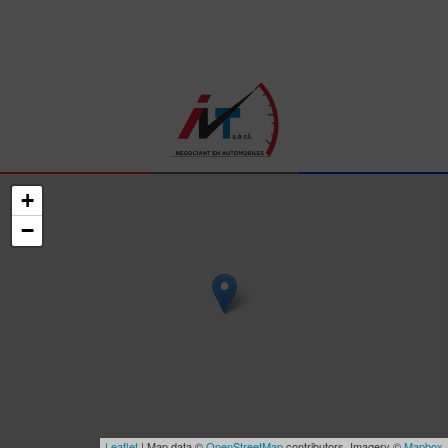
+
−
Leaflet
| Map data ©
OpenStreetMap
contributors, Imagery ©
Mapbox