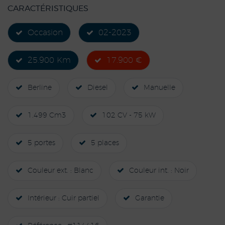
CARACTÉRISTIQUES
Occasion
02-2023
25.900 Km
17.900 €
Berline
Diesel
Manuelle
1.499 Cm3
102 CV - 75 kW
5 portes
5 places
Couleur ext. : Blanc
Couleur int. : Noir
Intérieur : Cuir partiel
Garantie