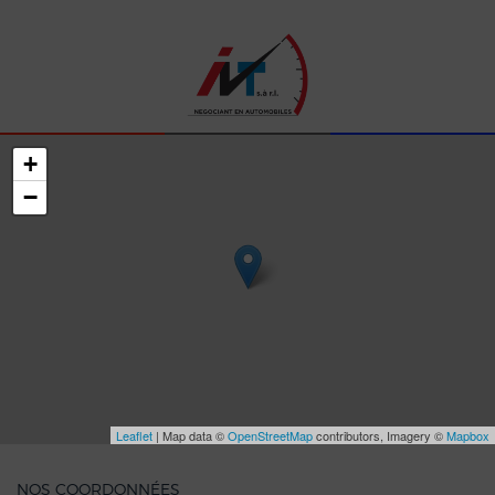
+
−
Leaflet
| Map data ©
OpenStreetMap
contributors, Imagery ©
Mapbox
NOS COORDONNÉES