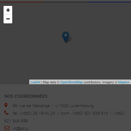
+
−
Leaflet
| Map data ©
OpenStreetMap
contributors, Imagery ©
Mapbox
NOS COORDONNÉES
56, rue de Cessange | L-1320 Luxembourg
Tel : (+352) 26 19 04 20 | Gsm : (+352) 621 329 910 | (+352)
621 545 699
ivt
@p
t.lu