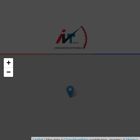
+
−
Leaflet
| Map data ©
OpenStreetMap
contributors, Imagery ©
Mapbox