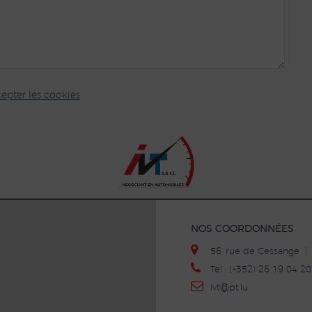
epter les cookies
NOS COORDONNÉES
56, rue de Cessange 
Tel : (+352) 26 19 04 
ivt
@p
t.lu