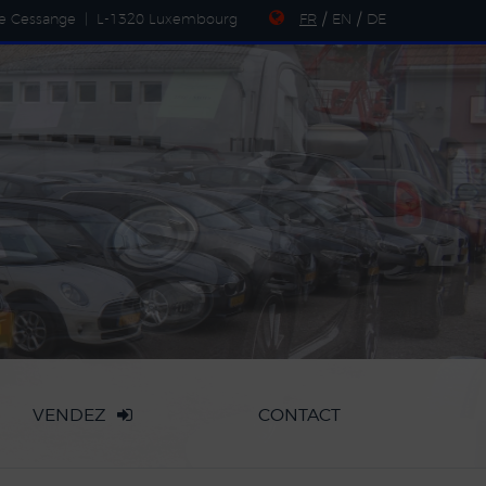
de Cessange
|
L-1320 Luxembourg
FR
/
EN
/
DE
VENDEZ
CONTACT