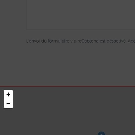
L'envoi du formulaire via reCaptcha est désactivé.
Acc
+
−