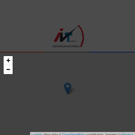
+
−
Leaflet
| Map data ©
OpenStreetMap
contributors, Imagery ©
Mapbox