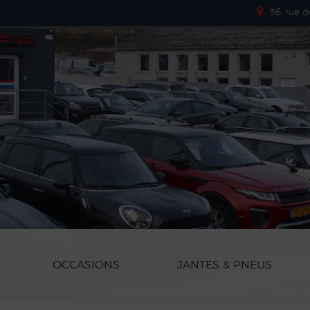
56, rue 
OCCASIONS
JANTES & PNEUS