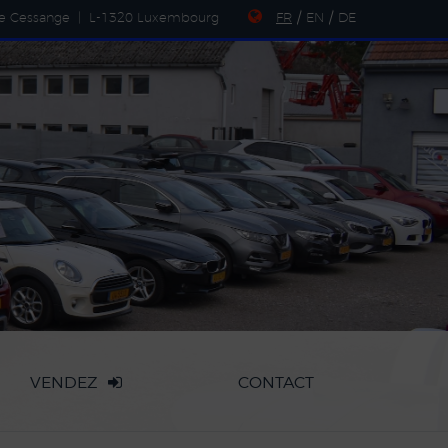
de Cessange
|
L-1320 Luxembourg
FR
/
EN
/
DE
VENDEZ
CONTACT