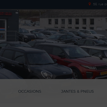
56, rue 
OCCASIONS
JANTES & PNEUS