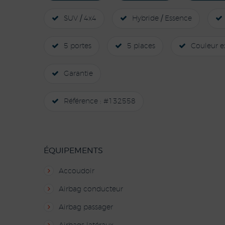
SUV / 4x4
Hybride / Essence
5 portes
5 places
Couleur ex
Garantie
Référence : #132558
ÉQUIPEMENTS
Accoudoir
Airbag conducteur
Airbag passager