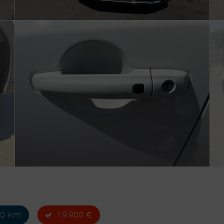
00 Km
19.900 €