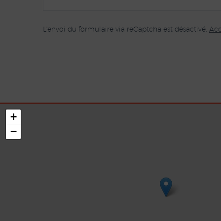
L'envoi du formulaire via reCaptcha est désactivé.
Acc
+
−