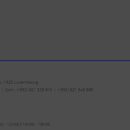
| L-1320 Luxembourg
20 | Gsm : (+352) 621 329 910 | (+352) 621 545 699
30 - 12h00 / 13h00 - 18h00