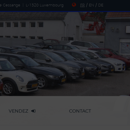
de Cessange
|
L-1320 Luxembourg
FR
/
EN
/
DE
VENDEZ
CONTACT