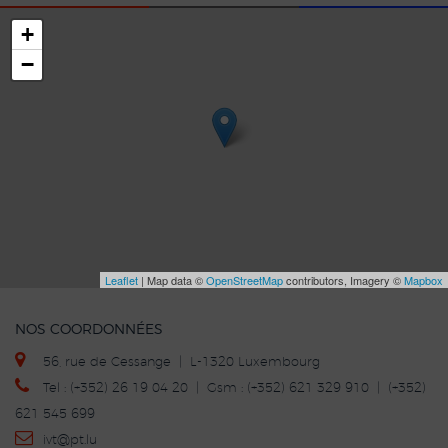
+
−
Leaflet
| Map data ©
OpenStreetMap
contributors, Imagery ©
Mapbox
NOS COORDONNÉES
56, rue de Cessange | L-1320 Luxembourg
Tel : (+352) 26 19 04 20 | Gsm : (+352) 621 329 910 | (+352)
621 545 699
ivt
@p
t.lu