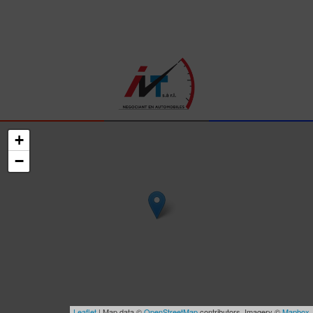
+
−
Leaflet
| Map data ©
OpenStreetMap
contributors, Imagery ©
Mapbox