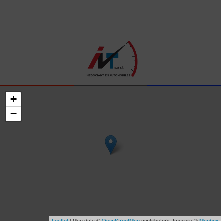
+
−
Leaflet
| Map data ©
OpenStreetMap
contributors, Imagery ©
Mapbox