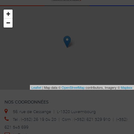
+
−
Leaflet
| Map data ©
OpenStreetMap
contributors, Imagery ©
Mapbox
NOS COORDONNÉES
56, rue de Cessange | L-1320 Luxembourg
Tel : (+352) 26 19 04 20 | Gsm : (+352) 621 329 910 | (+352)
621 545 699