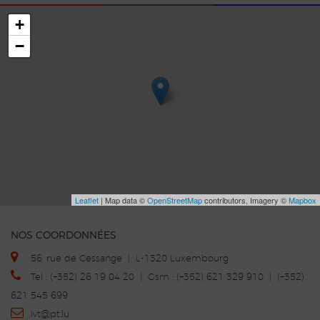
+
−
Leaflet
| Map data ©
OpenStreetMap
contributors, Imagery ©
Mapbox
NOS COORDONNÉES
56, rue de Cessange | L-1320 Luxembourg
Tel : (+352) 26 19 04 20 | Gsm : (+352) 621 329 910 | (+352)
621 545 699
ivt
@p
t.lu