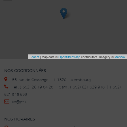
Leaflet
| Map data ©
OpenStreetMap
contributors, Imagery ©
Mapbox
NOS COORDONNÉES
56, rue de Cessange | L-1320 Luxembourg
Tel : (+352) 26 19 04 20 | Gsm : (+352) 621 329 910 | (+352)
621 545 699
ivt
@p
t.lu
NOS HORAIRES