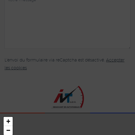
L'envoi du formulaire via reCaptcha est désactivé.
Accepter
les cookies
+
−