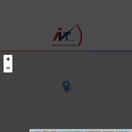
+
−
Leaflet
| Map data ©
OpenStreetMap
contributors, Imagery ©
Mapbox