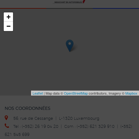
+
−
Leaflet
| Map data ©
OpenStreetMap
contributors, Imagery ©
Mapbox
NOS COORDONNÉES
56, rue de Cessange | L-1320 Luxembourg
Tel : (+352) 26 19 04 20 | Gsm : (+352) 621 329 910 | (+352)
621 545 699