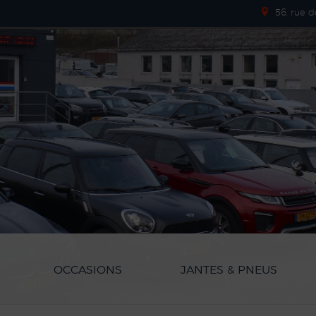
56, rue 
OCCASIONS
JANTES & PNEUS