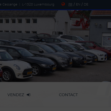
de Cessange
|
L-1320 Luxembourg
FR
/
EN
/
DE
VENDEZ
CONTACT