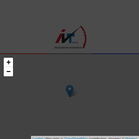
+
−
Leaflet
| Map data ©
OpenStreetMap
contributors, Imagery ©
Mapbox