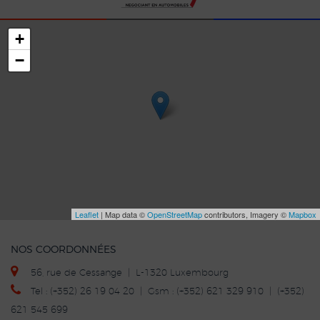
+
−
Leaflet
| Map data ©
OpenStreetMap
contributors, Imagery ©
Mapbox
NOS COORDONNÉES
56, rue de Cessange | L-1320 Luxembourg
Tel : (+352) 26 19 04 20 | Gsm : (+352) 621 329 910 | (+352)
621 545 699