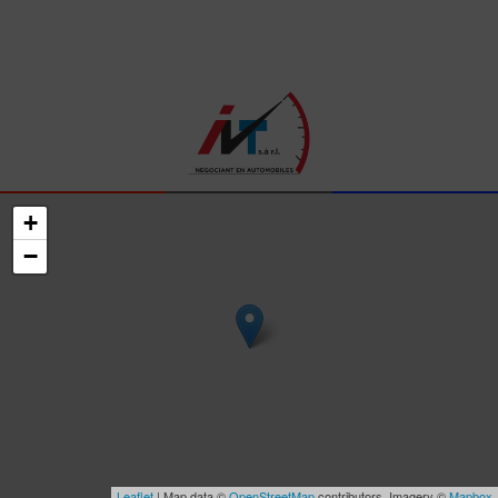
+
−
Leaflet
| Map data ©
OpenStreetMap
contributors, Imagery ©
Mapbox