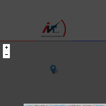
+
−
Leaflet
| Map data ©
OpenStreetMap
contributors, Imagery ©
Mapbox