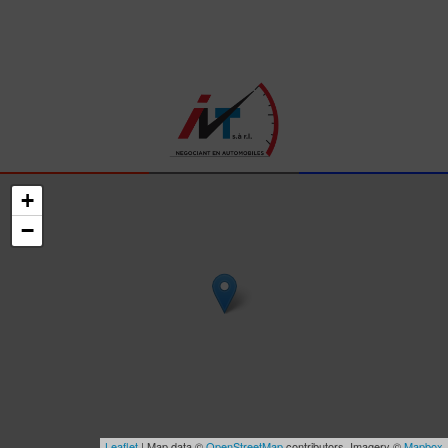
+
−
Leaflet
| Map data ©
OpenStreetMap
contributors, Imagery ©
Mapbox