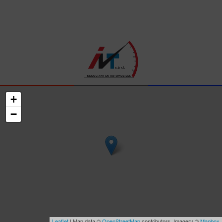
+
−
Leaflet
| Map data ©
OpenStreetMap
contributors, Imagery ©
Mapbox